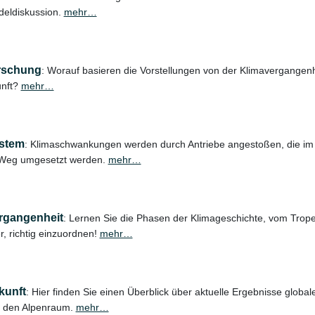
eldiskussion.
mehr…
rschung
: Worauf basieren die Vorstellungen von der Klimavergangen
unft?
mehr…
stem
: Klimaschwankungen werden durch Antriebe angestoßen, die im 
 Weg umgesetzt werden.
mehr…
rgangenheit
: Lernen Sie die Phasen der Klimageschichte, vom Tro
er, richtig einzuordnen!
mehr…
kunft
: Hier finden Sie einen Überblick über aktuelle Ergebnisse global
f den Alpenraum.
mehr…