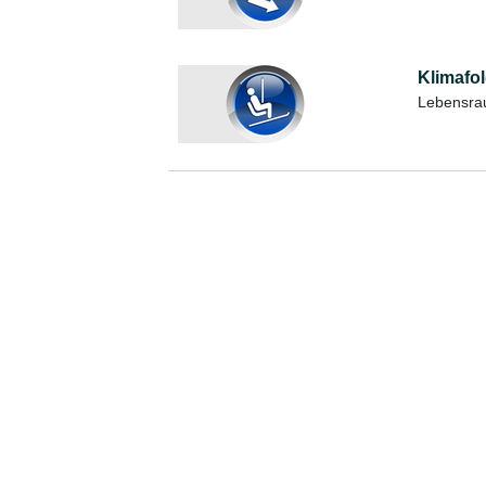
Klimafo
Lebensra