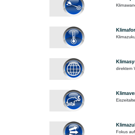
Klimawand
Klimafo
Klimazuk
Klimasy
direktem
Klimave
Eiszeitalt
Klimazu
Fokus au