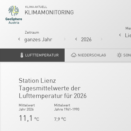
KLIMA AKTUELL
KLIMAMONITORING
Mes
Zeitraum
LUFTTEMPERATUR
NIEDERSCHLAG
SON
Jahresmittelwert der Lufttemperatur fü
Station Lienz
2026
Tagesmittelwerte der
Lufttemperatur für 2026
Mittelwert
Mittelwert
Jahr 2026
Jahre 1961-1990
11,1
°C
7,9 °C
Flächenmittel
+2,9