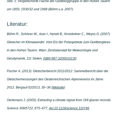
Abb. 5: Vergletscherte Fläche der Goldberggruppe in den Hohen Tauern
um 1850, 1930/32 und 1998 (Böhm u.a. 2007).
Literatur:
Böhm R., Schöner W., Auer I., Hynek B., Kroisleitner C., Weyss G. (2007):
Gletscher im Klimawandel. Vom Eis der Polargebiete zum Goldbergkees
in den Hohen Tauern. Wien: Zentralanstalt für Meteorologie und
Geodynamik, 111 Seiten,
ISBN 987-3200010130
Fischer A. (2013): Gletscherbericht 2011/2012. Sammelbericht über die
Gletschermessungen des Oesterreichischen Alpenvereins im Jahre
2012. Bergauf 02/2013, 30–36 (
Website
)
Oerlemans J. (2005): Extracting a climate signal from 169 glacier records.
Science 308/5722, 675–677,
doi:10.1126/science.110746