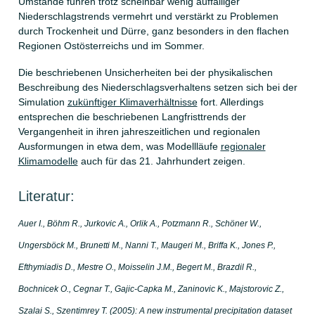
Umstände führen trotz scheinbar wenig auffälliger
Niederschlagstrends vermehrt und verstärkt zu Problemen
durch Trockenheit und Dürre, ganz besonders in den flachen
Regionen Ostösterreichs und im Sommer.
Die beschriebenen Unsicherheiten bei der physikalischen
Beschreibung des Niederschlagsverhaltens setzen sich bei der
Simulation
zukünftiger Klimaverhältnisse
fort. Allerdings
entsprechen die beschriebenen Langfristtrends der
Vergangenheit in ihren jahreszeitlichen und regionalen
Ausformungen in etwa dem, was Modellläufe
regionaler
Klimamodelle
auch für das 21. Jahrhundert zeigen.
Literatur:
Auer I., Böhm R., Jurkovic A., Orlik A., Potzmann R., Schöner W.,
Ungersböck M., Brunetti M., Nanni T., Maugeri M., Briffa K., Jones P.,
Efthymiadis D., Mestre O., Moisselin J.M., Begert M., Brazdil R.,
Bochnicek O., Cegnar T., Gajic-Capka M., Zaninovic K., Majstorovic Z.,
Szalai S., Szentimrey T. (2005): A new instrumental precipitation dataset