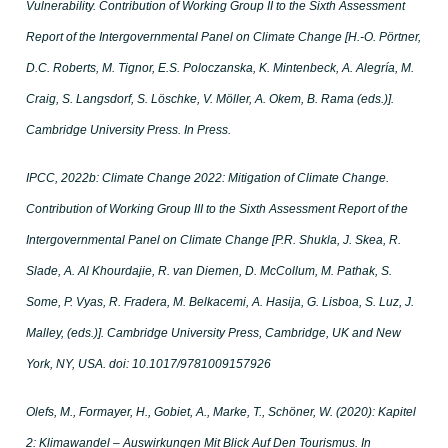
Vulnerability. Contribution of Working Group II to the Sixth Assessment
Report of the Intergovernmental Panel on Climate Change [H.-O. Pörtner,
D.C. Roberts, M. Tignor, E.S. Poloczanska, K. Mintenbeck, A. Alegría, M.
Craig, S. Langsdorf, S. Löschke, V. Möller, A. Okem, B. Rama (eds.)].
Cambridge University Press. In Press.
IPCC, 2022b: Climate Change 2022: Mitigation of Climate Change.
Contribution of Working Group III to the Sixth Assessment Report of the
Intergovernmental Panel on Climate Change [P.R. Shukla, J. Skea, R.
Slade, A. Al Khourdajie, R. van Diemen, D. McCollum, M. Pathak, S.
Some, P. Vyas, R. Fradera, M. Belkacemi, A. Hasija, G. Lisboa, S. Luz, J.
Malley, (eds.)]. Cambridge University Press, Cambridge, UK and New
York, NY, USA. doi: 10.1017/9781009157926
Olefs, M., Formayer, H., Gobiet, A., Marke, T., Schöner, W. (2020): Kapitel
2: Klimawandel – Auswirkungen Mit Blick Auf Den Tourismus. In