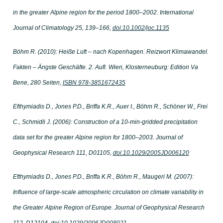
in the greater Alpine region for the period 1800–2002. International
Journal of Climatology 25, 139–166,
doi:10.1002/joc.1135
Böhm R. (2010): Heiße Luft – nach Kopenhagen. Reizwort Klimawandel.
Fakten – Ängste Geschäfte. 2. Aufl. Wien, Klosterneuburg: Edition Va
Bene, 280 Seiten,
ISBN 978-3851672435
Efthymiadis D., Jones P.D., Briffa K.R., Auer I., Böhm R., Schöner W., Frei
C., Schmidli J. (2006): Construction of a 10-min-gridded precipitation
data set for the greater Alpine region for 1800–2003. Journal of
Geophysical Research 111, D01105,
doi:10.1029/2005JD006120
Efthymiadis D., Jones P.D., Briffa K.R., Böhm R., Maugeri M. (2007):
Influence of large-scale atmospheric circulation on climate variability in
the Greater Alpine Region of Europe. Journal of Geophysical Research
112, D12104,
doi:10.1029/2006JD008021