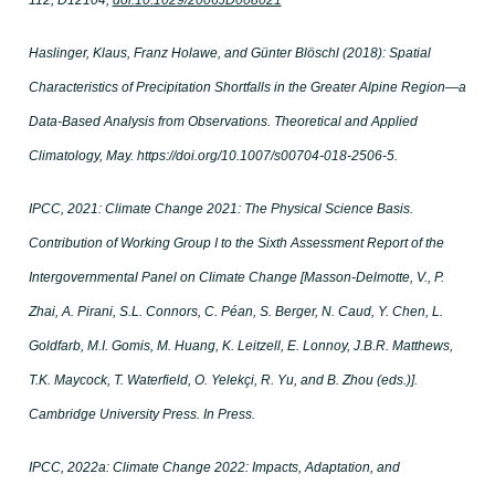
Haslinger, Klaus, Franz Holawe, and Günter Blöschl (2018): Spatial
Characteristics of Precipitation Shortfalls in the Greater Alpine Region—a
Data-Based Analysis from Observations. Theoretical and Applied
Climatology, May. https://doi.org/10.1007/s00704-018-2506-5.
IPCC, 2021: Climate Change 2021: The Physical Science Basis.
Contribution of Working Group I to the Sixth Assessment Report of the
Intergovernmental Panel on Climate Change [Masson-Delmotte, V., P.
Zhai, A. Pirani, S.L. Connors, C. Péan, S. Berger, N. Caud, Y. Chen, L.
Goldfarb, M.I. Gomis, M. Huang, K. Leitzell, E. Lonnoy, J.B.R. Matthews,
T.K. Maycock, T. Waterfield, O. Yelekçi, R. Yu, and B. Zhou (eds.)].
Cambridge University Press. In Press.
IPCC, 2022a: Climate Change 2022: Impacts, Adaptation, and