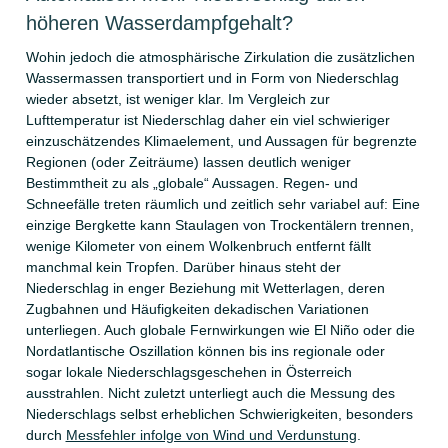
höheren Wasserdampfgehalt?
Wohin jedoch die atmosphärische Zirkulation die zusätzlichen
Wassermassen transportiert und in Form von Niederschlag
wieder absetzt, ist weniger klar. Im Vergleich zur
Lufttemperatur ist Niederschlag daher ein viel schwieriger
einzuschätzendes Klimaelement, und Aussagen für begrenzte
Regionen (oder Zeiträume) lassen deutlich weniger
Bestimmtheit zu als „globale“ Aussagen. Regen- und
Schneefälle treten räumlich und zeitlich sehr variabel auf: Eine
einzige Bergkette kann Staulagen von Trockentälern trennen,
wenige Kilometer von einem Wolkenbruch entfernt fällt
manchmal kein Tropfen. Darüber hinaus steht der
Niederschlag in enger Beziehung mit Wetterlagen, deren
Zugbahnen und Häufigkeiten dekadischen Variationen
unterliegen. Auch globale Fernwirkungen wie El Niño oder die
Nordatlantische Oszillation können bis ins regionale oder
sogar lokale Niederschlagsgeschehen in Österreich
ausstrahlen. Nicht zuletzt unterliegt auch die Messung des
Niederschlags selbst erheblichen Schwierigkeiten, besonders
durch
Messfehler infolge von Wind und Verdunstung
.